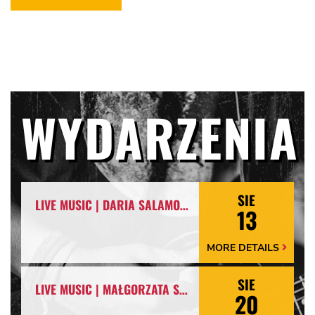
WYDARZENIA
SIE
LIVE MUSIC | DARIA SALAMON & ARKADIUSZ NOWIŃSKI
13
MORE DETAILS
More
Details
Arrow
SIE
LIVE MUSIC | MAŁGORZATA SKRZYNIARZ & LESZEK WYPYCH
20