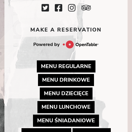
Twitter
Facebook
Instagram
TripAdviso
Icon
Icon
Icon
Icon
MAKE A RESERVATION
Powered by
MAY LINK TO 
MENU REGULARNE
MAY LINK TO 
MENU DRINKOWE
MAY LINK TO P
MENU DZIECIĘCE
MAY LINK TO 
MENU LUNCHOWE
MAY LINK TO
MENU ŚNIADANIOWE