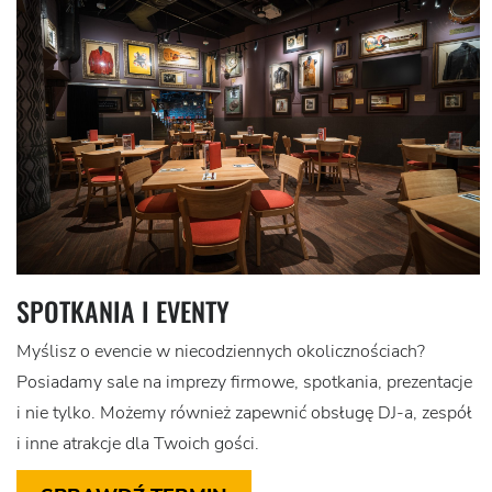
SPOTKANIA I EVENTY
Myślisz o evencie w niecodziennych okolicznościach?
Posiadamy sale na imprezy firmowe, spotkania, prezentacje
i nie tylko. Możemy również zapewnić obsługę DJ-a, zespół
i inne atrakcje dla Twoich gości.