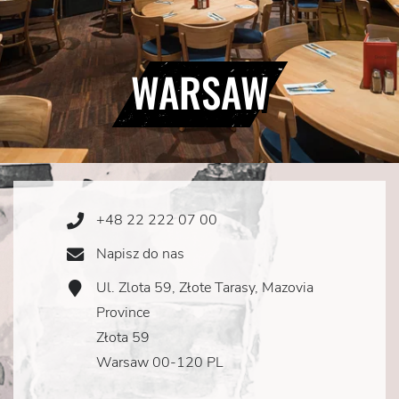
WARSAW
+48 22 222 07 00
Phone
Icon
Napisz do nas
Email
Icon
Ul. Zlota 59, Złote Tarasy, Mazovia
Address
Icon
Province
Złota 59
Warsaw 00-120 PL