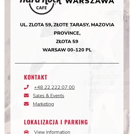
WARSZAWA
UL. ZLOTA 59, ZŁOTE TARASY, MAZOVIA
PROVINCE,
ZŁOTA 59
WARSAW 00-120 PL
KONTAKT
+48 22 222 07 00
Phone
Icon
Sales & Events
Email
Icon
Marketing
Email
Icon
LOKALIZACJA I PARKING
View Information
Car