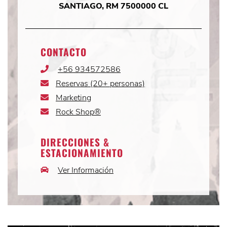
SANTIAGO, RM 7500000 CL
CONTACTO
+56 934572586
Phone
Icon
Reservas (20+ personas)
Email
Icon
Marketing
Email
Icon
Rock Shop®
Email
Icon
DIRECCIONES &
ESTACIONAMIENTO
Ver Información
Car
Icon