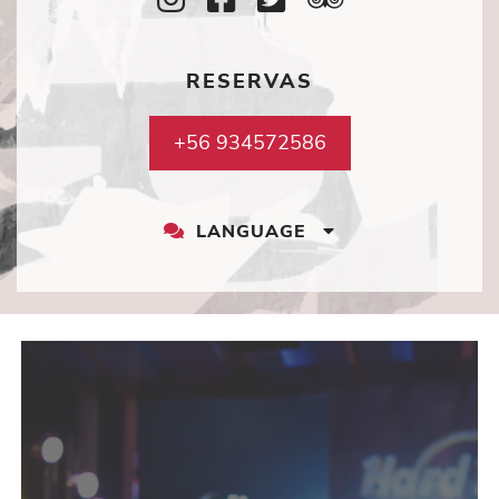
Icon
Icon
Icon
Icon
RESERVAS
+56 934572586
LANGUAGE
LANGUAGE
DROPDOWN