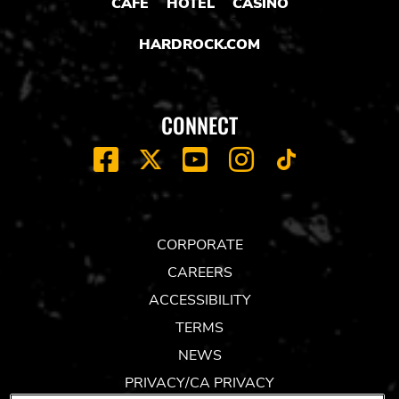
CAFE
HOTEL
CASINO
HARDROCK.COM
CONNECT
FACEBOOK
YOUTUBE
INSTAGRAM
X
TIK
TOK
CORPORATE
CAREERS
ACCESSIBILITY
TERMS
NEWS
PRIVACY/CA PRIVACY