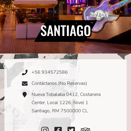
SANTIAGO
+56 934572586
Phone
Icon
Contáctanos (No Reservas)
Email
Icon
Nueva Tobalaba 0412, Costanera
Address
Icon
Center, Local 1226, Nivel 1
Santiago, RM 7500000 CL
Instagram
Facebook
Twitter
TripAdviso