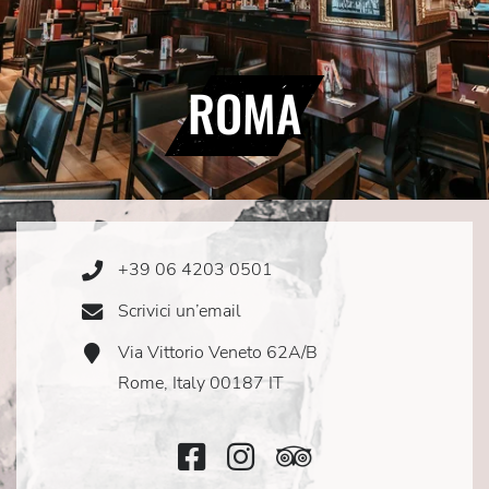
ROMA
+39 06 4203 0501
Phone
Icon
Scrivici un’email
Email
Icon
Via Vittorio Veneto 62A/B
Address
Icon
Rome, Italy 00187 IT
Facebook
Instagram
TripAdvisor
Icon
Icon
Icon