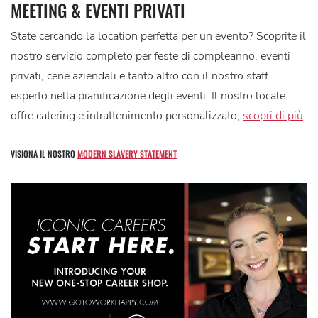
MEETING & EVENTI PRIVATI
State cercando la location perfetta per un evento? Scoprite il
nostro servizio completo per feste di compleanno, eventi
privati, cene aziendali e tanto altro con il nostro staff
esperto nella pianificazione degli eventi. Il nostro locale
offre catering e intrattenimento personalizzato,
scopri di più
.
VISIONA IL NOSTRO
MODERN SLAVERY STATEMENT
H
R
C
R
S
A