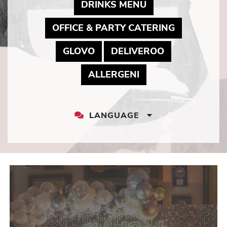
MAY LINK TO PD
DRINKS MENU
MAY LINK 
OFFICE & PARTY CATERING
MAY LINK TO PDF DOCUMEN
MAY LINK TO
GLOVO
DELIVEROO
MAY LINK TO PDF
ALLERGENI
LANGUAGE
LANGUAGE
DROPDOWN