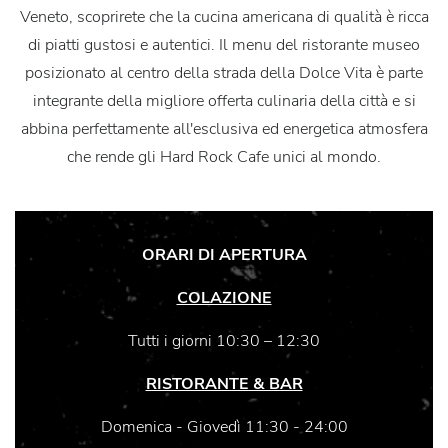
Veneto, scoprirete che la cucina americana di qualità è ricca
di piatti gustosi e autentici. Il menu del ristorante museo
posizionato al centro della strada della Dolce Vita è parte
integrante della migliore offerta culinaria della città e si
abbina perfettamente all'esclusiva ed energetica atmosfera
che rende gli Hard Rock Cafe unici al mondo.
ORARI DI APERTURA
COLAZIONE
Tutti i giorni 10:30 – 12:30
RISTORANTE & BAR
Domenica - Giovedì 11:30 - 24:00