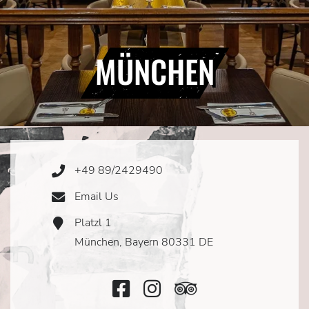
MÜNCHEN
+49 89/2429490
Phone
Icon
Email Us
Email
Icon
Platzl 1
Address
Icon
München, Bayern 80331 DE
Facebook
Instagram
TripAdvisor
Icon
Icon
Icon