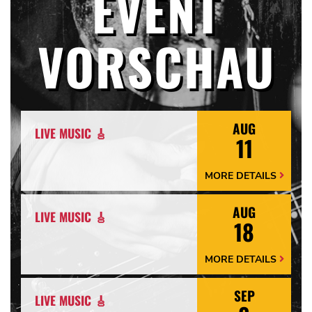
EVENT
VORSCHAU
AUG
LIVE MUSIC 🎸
11
MORE DETAILS
More
Details
Arrow
AUG
LIVE MUSIC 🎸
18
MORE DETAILS
More
Details
Arrow
SEP
LIVE MUSIC 🎸