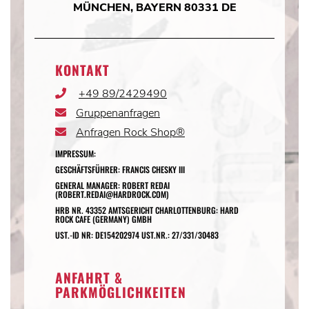
MÜNCHEN, BAYERN 80331 DE
KONTAKT
+49 89/2429490
Phone
Icon
Gruppenanfragen
Email
Icon
Anfragen Rock Shop®
Email
Icon
IMPRESSUM:
GESCHÄFTSFÜHRER: FRANCIS CHESKY III
GENERAL MANAGER: ROBERT REDAI
(ROBERT.REDAI@HARDROCK.COM)
HRB NR. 43352 AMTSGERICHT CHARLOTTENBURG: HARD
ROCK CAFE (GERMANY) GMBH
UST.-ID NR: DE154202974 UST.NR.: 27/331/30483
ANFAHRT &
PARKMÖGLICHKEITEN