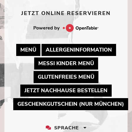
JETZT ONLINE RESERVIEREN
Powered by
MAY LINK TO PDF DOCUMENT
MAY LI
MENÜ
ALLERGENINFORMATION
MAY LINK TO
MESSI KINDER MENÜ
MAY LINK TO
GLUTENFREIES MENÜ
MAY LIN
JETZT NACHHAUSE BESTELLEN
MA
GESCHENKGUTSCHEIN (NUR MÜNCHEN)
SPRACHE
LANGUAGE