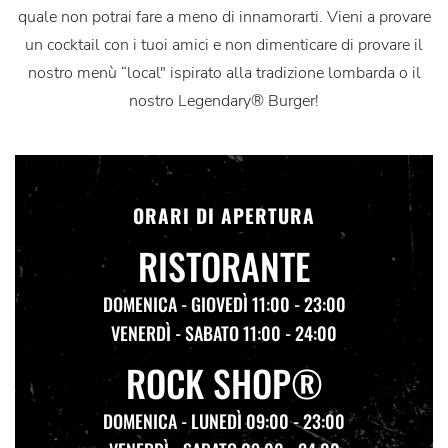
quale non potrai fare a meno di innamorarti. Vieni a provare
un cocktail con i tuoi amici e non dimenticare di provare il
nostro menù “local" ispirato alla tradizione lombarda o il
nostro Legendary® Burger!
ORARI DI APERTURA
RISTORANTE
DOMENICA - GIOVEDÌ 11:00 - 23:00
VENERDÌ - SABATO 11:00 - 24:00
ROCK SHOP®
DOMENICA - LUNEDÌ 09:00 - 23:00