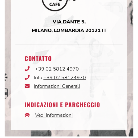
VIA DANTE 5,
MILANO, LOMBARDIA 20121 IT
CONTATTO
+39 02 5812 4970
Phone
Icon
Info
+39 02 58124970
Phone
Icon
Informazioni Generali
Email
Icon
INDICAZIONI E PARCHEGGIO
Vedi Informazioni
Car
Icon