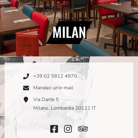
MILAN
+39 02 5812 4970
Phone
Icon
Mandaci un'e-mail
Email
Icon
Via Dante 5
Address
Icon
Milano, Lombardia 20121 IT
Facebook
Instagram
TripAdvisor
Icon
Icon
Icon