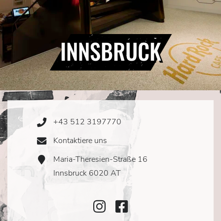
INNSBRUCK
+43 512 3197770
Phone
Icon
Kontaktiere uns
Email
Icon
Maria-Theresien-Straße 16
Address
Icon
Innsbruck 6020 AT
Instagram
Facebook
Icon
Icon