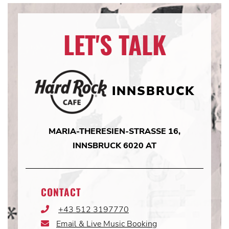
LET'S TALK
INNSBRUCK
MARIA-THERESIEN-STRASSE 16,
INNSBRUCK 6020 AT
CONTACT
+43 512 3197770
Phone
Icon
Email & Live Music Booking
Email