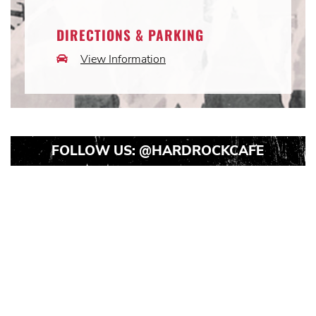
Icon
DIRECTIONS & PARKING
View Information
Car
Icon
FOLLOW US:
@HARDROCKCAFE
Instagram
Instagram
Instagram
Post
Post
Post