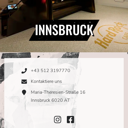
INNSBRUCK
+43 512 3197770
Phone
Icon
Kontaktiere uns
Email
Icon
Maria-Theresien-Straße 16
Address
Icon
Innsbruck 6020 AT
Instagram
Facebook
Icon
Icon