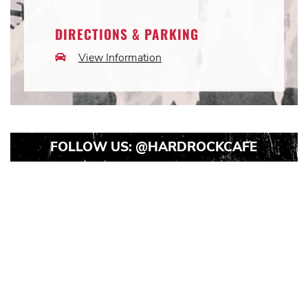
Icon
DIRECTIONS & PARKING
View Information
Car
Icon
FOLLOW US:
@HARDROCKCAFE
Instagram
Instagram
Instagram
Post
Post
Post