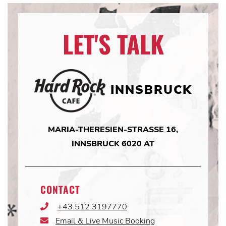
LET'S TALK
INNSBRUCK
MARIA-THERESIEN-STRASSE 16,
INNSBRUCK 6020 AT
CONTACT
+43 512 3197770
Phone
Icon
Email & Live Music Booking
Email