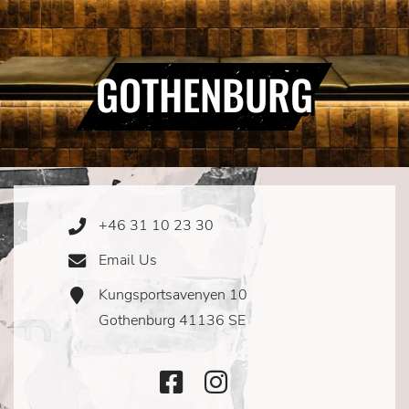
GOTHENBURG
+46 31 10 23 30
Phone
Icon
Email Us
Email
Icon
Kungsportsavenyen 10
Address
Icon
Gothenburg 41136 SE
Facebook
Instagram
Icon
Icon