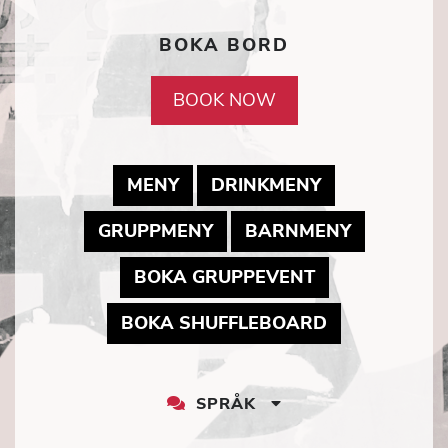
SocialMedia1
BOKA BORD
Icon
BOOK NOW
MAY LINK TO PDF DOCUMENT
MAY LINK TO
MENY
DRINKMENY
MAY LINK TO PDF DOCUM
MAY LINK
GRUPPMENY
BARNMENY
MAY LINK TO 
BOKA GRUPPEVENT
MAY LINK TO
BOKA SHUFFLEBOARD
SPRÅK
LANGUAGE
DROPDOWN