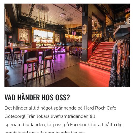
VAD HÄNDER HOS OSS?
Det händer alltid något spännande på Hard Rock Cafe
Göteborg! Från lokala liveframträdanden till
specialerbjudanden, följ oss på Facebook för att hålla dig
uppdaterad om allt som händer i huset.