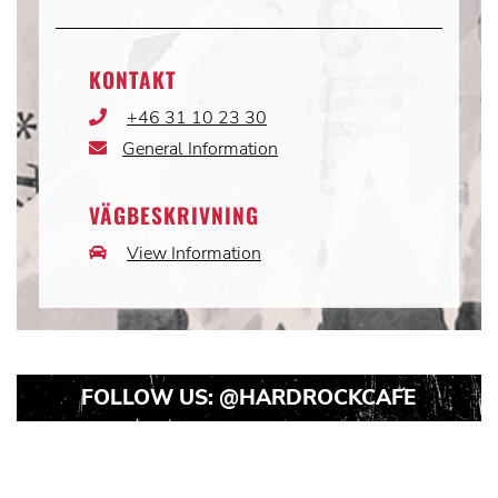
KONTAKT
+46 31 10 23 30
Phone
Icon
General Information
Email
Icon
VÄGBESKRIVNING
View Information
Car
Icon
FOLLOW US:
@HARDROCKCAFE
Instagram
Instagram
Instagram
Post
Post
Post