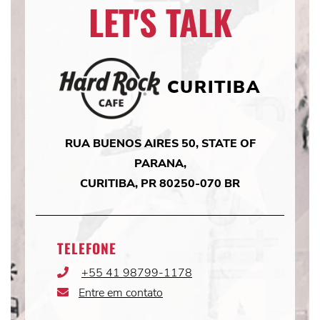
LET'S TALK
CURITIBA
RUA BUENOS AIRES 50, STATE OF
PARANA,
CURITIBA, PR 80250-070 BR
TELEFONE
+55 41 98799-1178
Phone
Icon
Entre em contato
Email
Icon