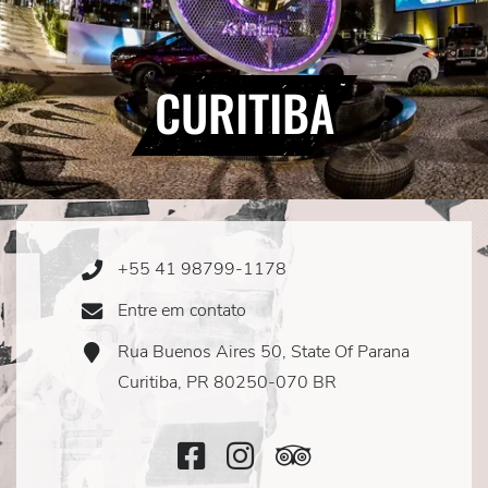
CURITIBA
+55 41 98799-1178
Phone
Icon
Entre em contato
Email
Icon
Rua Buenos Aires 50, State Of Parana
Address
Icon
Curitiba, PR 80250-070 BR
Facebook
Instagram
TripAdvisor
Icon
Icon
Icon