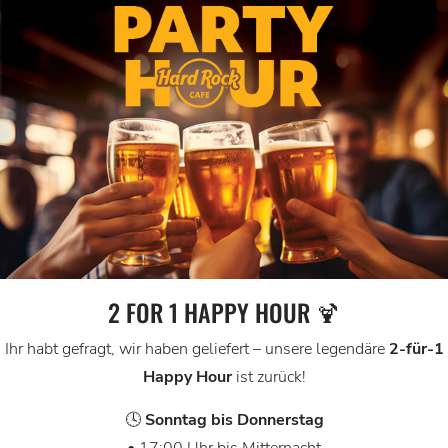
2 FOR 1 HAPPY HOUR 🍹
Ihr habt gefragt, wir haben geliefert – unsere legendäre
2-für-1
Happy Hour
ist zurück!
🕓
Sonntag bis Donnerstag
• 17:00 Uhr bis Mitternacht