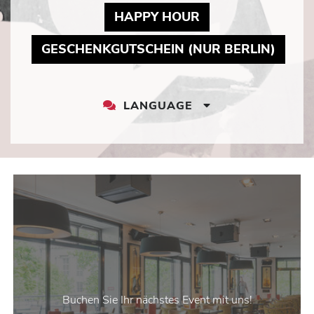
MAY LINK TO PD
HAPPY HOUR
MAY L
GESCHENKGUTSCHEIN (NUR BERLIN)
LANGUAGE
LANGUAGE
DROPDOWN
Buchen Sie Ihr nächstes Event mit uns!