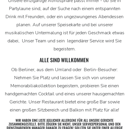
Unsere einzigartige Atmosphäre passt immer - ob Sie in
Partylaune sind, auf der Suche nach einem entspannten
Drink mit Freunden, oder ein ungezwungenes Abendessen
planen. Auf unserer Speisekarte und bei unserer
musikalischen Untermalung ist für jeden Geschmack etwas
dabei, Unser Team und sein legendärer Service wird Sie
begeistern.
ALLE SIND WILLKOMMEN
Ob Berliner, aus dem Umland oder Berlin-Besucher:
Nehmen Sie Platz und lassen Sie sich von unserer
Memorabiliakollektion begeistern, probieren Sie einen
handgemachten Cocktail und eines unserer hausgemachten
Gerichte. Unser Restaurant bietet eine große Bar sowie
einen großen Sitzbereich und Balkon mit Platz für alle!
WIR HABEN EINE LISTE JEGLICHER ALLERGENE FÜR ALL UNSERE GERICHTE
ZUSAMMENGESTELLT. BITTE ZÖGERN SIE NICHT, UNSER SERVICEPERSONAL UND DEN
DIENSTHABENDEN MANAGER DANACH ZU FRAGEN! SOLLTEN SIE UNTER EINER ALLERGIE