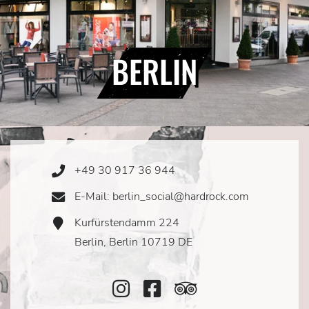
BERLIN
+49 30 917 36 944
Phone
Icon
E-Mail: berlin_social@hardrock.com
Email
Icon
Kurfürstendamm 224
Address
Icon
Berlin, Berlin 10719 DE
Instagram
Facebook
TripAdvisor
Icon
Icon
Icon