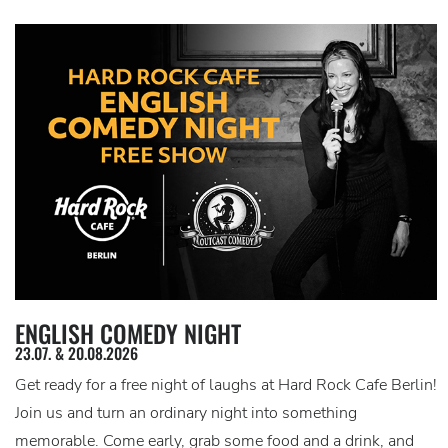
ENGLISH COMEDY NIGHT
23.07. & 20.08.2026
Get ready for a free night of laughs at Hard Rock Cafe Berlin!
Join us and turn an ordinary night into something
memorable. Come early, grab some food and a drink, and