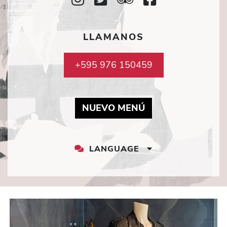
Icon
Icon
Icon
Icon
LLAMANOS
+595 976 150459
MAY LINK TO PD
NUEVO MENÚ
LANGUAGE
LANGUAGE
DROPDOWN