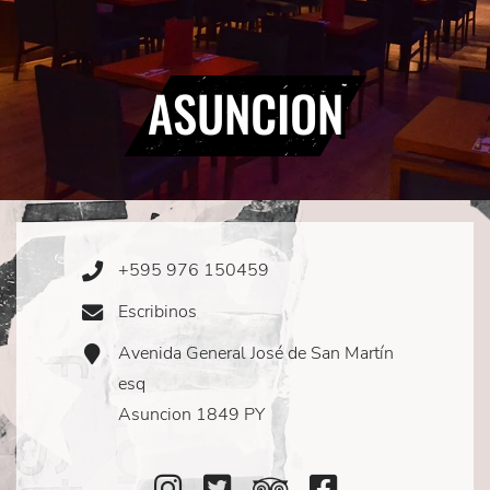
ASUNCION
+595 976 150459
Phone
Icon
Escribinos
Email
Icon
Avenida General José de San Martín
Address
Icon
esq
Asuncion 1849 PY
Instagram
Twitter
TripAdvisor
Facebook