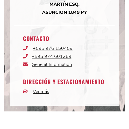
MARTÍN ESQ,
ASUNCION 1849 PY
CONTACTO
+595 976 150459
Phone
Icon
+595 974 601269
Phone
Icon
General Information
Email
Icon
DIRECCIÓN Y ESTACIONAMIENTO
Ver más
Car
Icon
Instagram
Instagram
Instagram