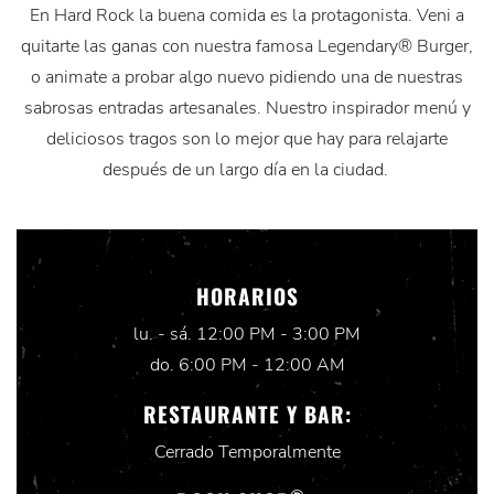
En Hard Rock la buena comida es la protagonista. Veni a
quitarte las ganas con nuestra famosa Legendary® Burger,
o animate a probar algo nuevo pidiendo una de nuestras
sabrosas entradas artesanales. Nuestro inspirador menú y
deliciosos tragos son lo mejor que hay para relajarte
después de un largo día en la ciudad.
HORARIOS
lu. - sá. 12:00 PM - 3:00 PM
do. 6:00 PM - 12:00 AM
RESTAURANTE Y BAR:
Cerrado Temporalmente