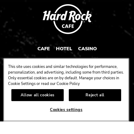
CAFE
HOTEL
CASINO
HARDROCK.COM
This site uses cookies and similar technologies for performance,
personalization, and advertising, including some from third parties.
Only essential cookies are on by default. Manage your choices in
Cookie Settings or read our
Cookie Policy
CONNECT
Allow all cookies
Reject all
FACEBOOK
YOUTUBE
INSTAGRAM
X
TIK
TOK
Cookies settings
CORPORATE